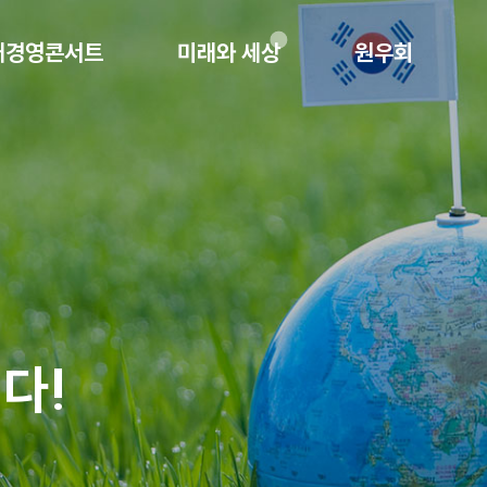
래경영콘서트
미래와 세상
원우회
다!