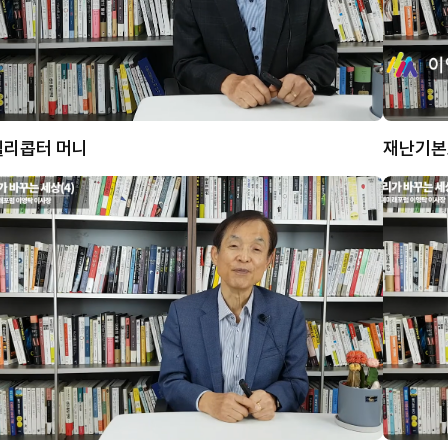
헬리콥터 머니
재난기본