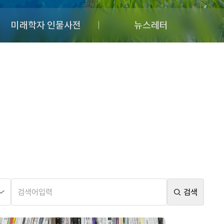
미래학자 인물사전
뉴스레터
검색