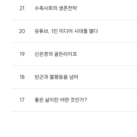
21
수축사회의 생존전략
20
유튜브, 1인 미디어 시대를 열다
19
신은경의 골든라이프
18
빈곤과 불평등을 넘어
17
좋은 삶이란 어떤 것인가?