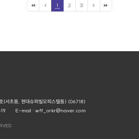
1
2
3
0호(서초동, 현대슈퍼빌오피스텔동) (06718)
619
E-mail : wff_orkr@naver.com
RVED.