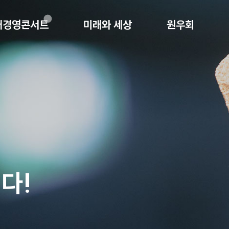
래경영콘서트
미래와 세상
원우회
다!