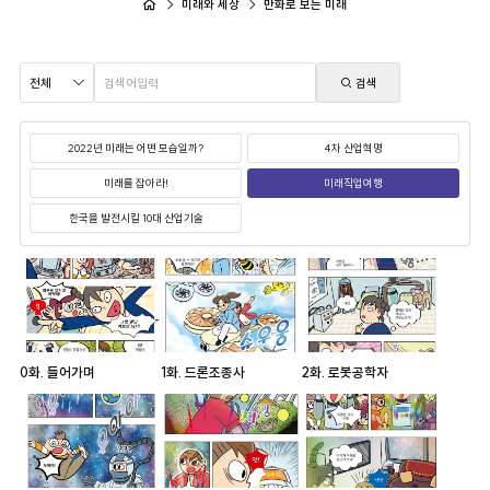
미래와 세상
만화로 보는 미래
검색
2022년 미래는 어떤 모습일까?
4차 산업혁명
미래를 잡아라!
미래직업여행
한국을 발전시킬 10대 산업기술
0화. 들어가며
1화. 드론조종사
2화. 로봇공학자